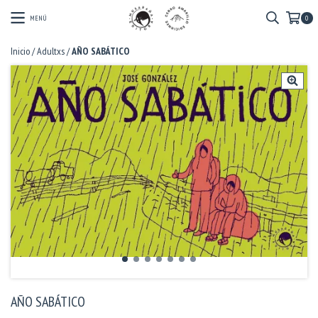
MENÚ
0
Inicio
/
Adultxs
/
AÑO SABÁTICO
AÑO SABÁTICO